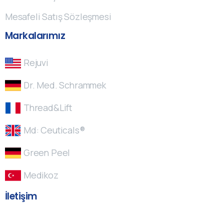
Mesafeli Satış Sözleşmesi
Markalarımız
Rejuvi
Dr. Med. Schrammek
Thread&Lift
Md: Ceuticals®
Green Peel
Medikoz
İletişim