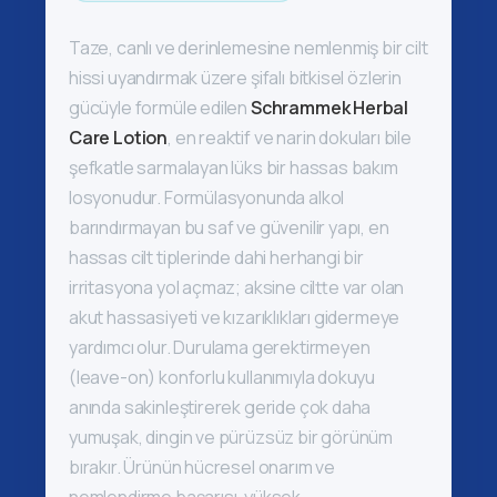
Taze, canlı ve derinlemesine nemlenmiş bir cilt
hissi uyandırmak üzere şifalı bitkisel özlerin
gücüyle formüle edilen
Schrammek Herbal
Care Lotion
, en reaktif ve narin dokuları bile
şefkatle sarmalayan lüks bir hassas bakım
losyonudur. Formülasyonunda alkol
barındırmayan bu saf ve güvenilir yapı, en
hassas cilt tiplerinde dahi herhangi bir
irritasyona yol açmaz; aksine ciltte var olan
akut hassasiyeti ve kızarıklıkları gidermeye
yardımcı olur. Durulama gerektirmeyen
(leave-on) konforlu kullanımıyla dokuyu
anında sakinleştirerek geride çok daha
yumuşak, dingin ve pürüzsüz bir görünüm
bırakır. Ürünün hücresel onarım ve