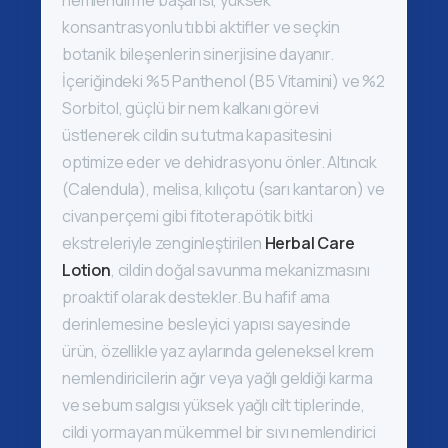
nemlendirme başarısı, yüksek
konsantrasyonlu tıbbi aktifler ve seçkin
botanik bileşenlerin sinerjisine dayanır.
İçeriğindeki %5 Panthenol (B5 Vitamini) ve %2
Sorbitol, güçlü bir nem kalkanı görevi
üstlenerek cildin su tutma kapasitesini
optimize eder ve dehidrasyonu önler. Altıncık
(Calendula), melisa, kılıçotu (sarı kantaron) ve
civanperçemi gibi fitoterapötik bitki
ekstreleriyle zenginleştirilen
Herbal Care
Lotion
, cildin doğal savunma mekanizmasını
proaktif olarak destekler. Bu hafif ama
derinlemesine besleyici yapısı sayesinde
ürün, özellikle yaz aylarında geleneksel krem
nemlendiricilerin ağır veya yağlı geldiği karma
ve sebum salgısı yüksek yağlı cilt tiplerinde,
cildi yormayan mükemmel bir sıvı nemlendirici